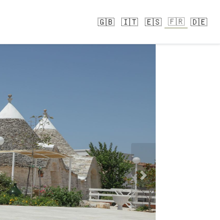
🇫🇷
🇬🇧
🇮🇹
🇪🇸
🇩🇪