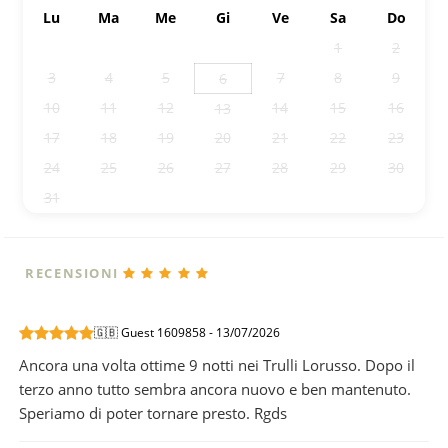
Lu
Ma
Me
Gi
Ve
Sa
Do
27
28
29
30
31
1
2
3
4
5
7
8
9
6
10
11
12
14
15
16
13
17
18
19
20
21
22
23
24
25
26
27
28
29
30
31
1
2
3
4
5
6
RECENSIONI
🇬🇧 Guest 1609858 - 13/07/2026
Ancora una volta ottime 9 notti nei Trulli Lorusso. Dopo il
terzo anno tutto sembra ancora nuovo e ben mantenuto.
Speriamo di poter tornare presto. Rgds