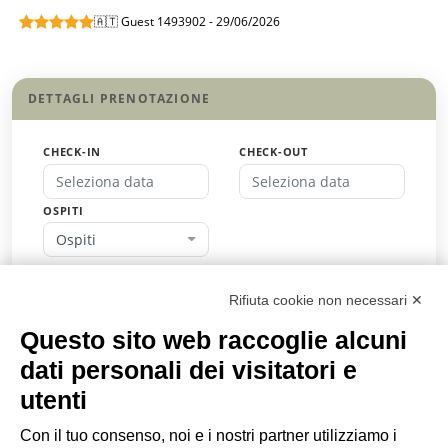
🇦🇹 Guest 1493902 - 29/06/2026
DETTAGLI PRENOTAZIONE
CHECK-IN
CHECK-OUT
OSPITI
Ospiti
CODICE SCONTO
Rifiuta cookie non necessari ✕
Questo sito web raccoglie alcuni
dati personali dei visitatori e
PRENOTA
utenti
oppure
Chiedi un preventivo
Con il tuo consenso, noi e i nostri partner utilizziamo i