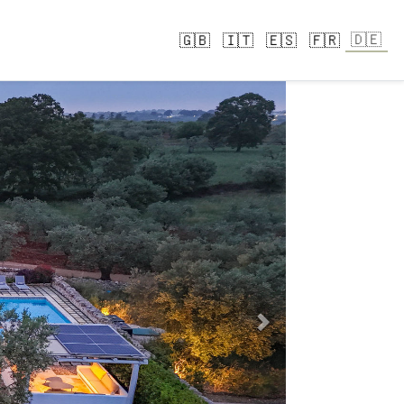
🇩🇪
🇬🇧
🇮🇹
🇪🇸
🇫🇷