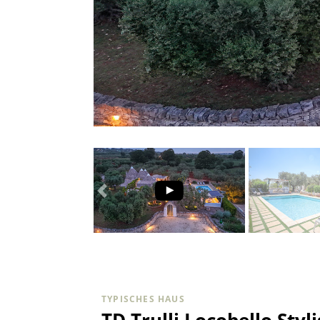
TYPISCHES HAUS
TD Trulli Locobello Styl