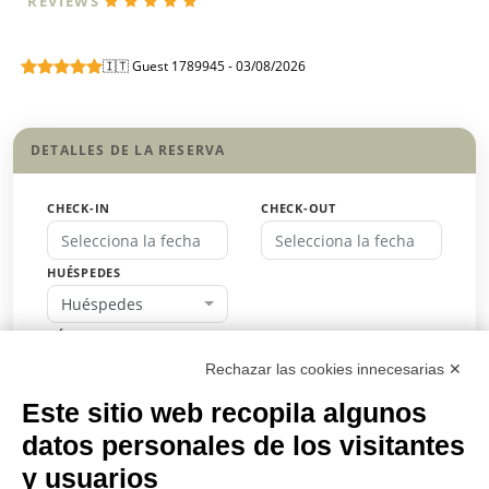
REVIEWS
🇮🇹 Guest 1789945 - 03/08/2026
DETALLES DE LA RESERVA
CHECK-IN
CHECK-OUT
HUÉSPEDES
Huéspedes
CÓDIGO DE DESCUENTO
Rechazar las cookies innecesarias ✕
Este sitio web recopila algunos
datos personales de los visitantes
RESERVA
y usuarios