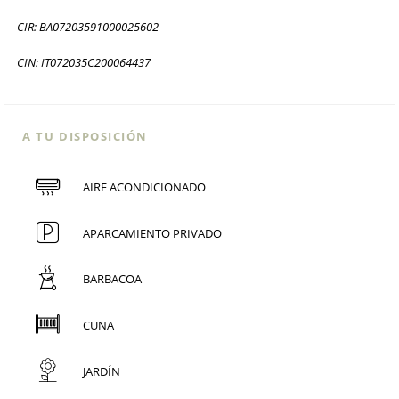
CIR: BA07203591000025602
CIN: IT072035C200064437
A TU DISPOSICIÓN
AIRE ACONDICIONADO
APARCAMIENTO PRIVADO
BARBACOA
CUNA
JARDÍN