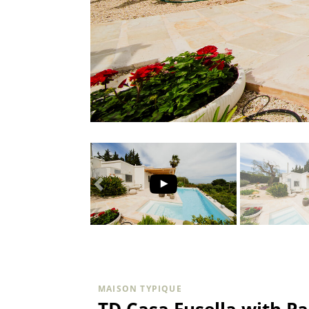
MAISON TYPIQUE
TD Casa Fusella with P