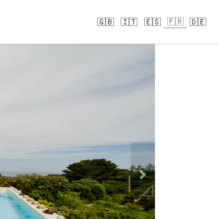
🇫🇷
🇬🇧
🇮🇹
🇪🇸
🇩🇪