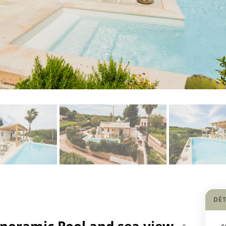
DÉT
anoramic Pool and sea view