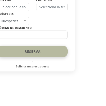
HECK-IN
CHECK-OUT
UÉSPEDES
Huéspedes
ÓDIGO DE DESCUENTO
RESERVA
o
Solicita un presupuesto