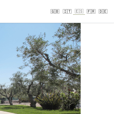
🇪🇸
🇬🇧
🇮🇹
🇫🇷
🇩🇪